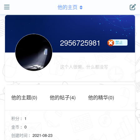
他的主页
2956725981
禁止
用户
组
这个人很懒，什么都没写
他的主题(0)
他的帖子(4)
他的精华(0)
积分
:
1
金币
:
0
创建时间
:
2021-08-23