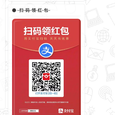
~扫~码~领~红~包~