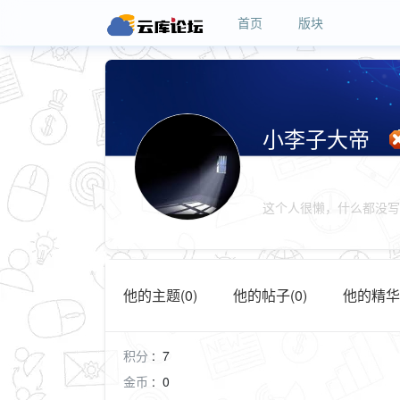
首页
版块
小李子大帝
这个人很懒，什么都没写
他的主题(0)
他的帖子(0)
他的精华(
积分
:
7
金币
:
0