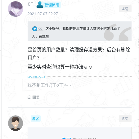
CF
管理员组
4楼
2021-07-07 22:27
cc
这不好吧，我指的是现在统计人数时不时少几百个
人，很尴尬
是首页的用户数量？清理缓存没效果？后台有删除
用户？
至少实时查询也算一种办法☺☺
找不到工作/(ㄒoㄒ)/~~
回复
游客
5楼