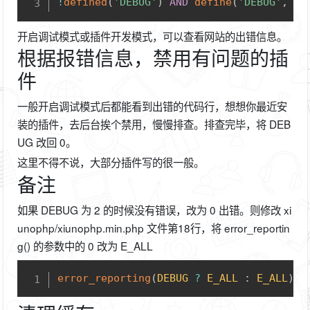
!
defined
(
'DEBUG'
)
AND
define
(
'DEBUG'
,
2
)
开启调试模式或插件开发模式，可以查看网站的出错信息。
根据报错信息，禁用有问题的插
件
一般开启调试模式后都能看到出错的代码行，想想你最近安
装的插件，去后台挨个禁用，慢慢排查。排查完毕，将 DEB
UG 改回 0。
这里不得不说，大部分插件写的很一般。
备注
如果 DEBUG 为 2 的时候没有错误，改为 0 出错。则修改 xi
unophp/xiunophp.min.php 文件第18行，将 error_reportin
g() 的参数中的 0 改为 E_ALL
Copy
error_reporting
(
DEBUG
?
E_ALL
:
E_ALL
)
;