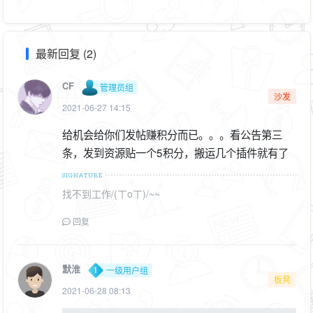
最新回复 (2)
CF
管理员组
沙发
2021-06-27 14:15
给机会给你们发帖赚积分而已。。。看公告第三
条，发到资源贴一个5积分，搬运几个插件就有了
找不到工作/(ㄒoㄒ)/~~
回复
默淮
一级用户组
板凳
2021-06-28 08:13