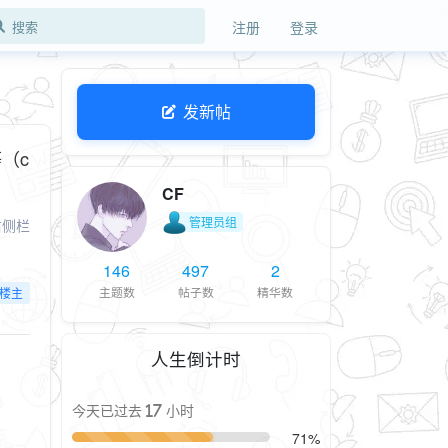
注册
登录
发新帖
等（c
CF
管理员组
右侧栏
146
497
2
主题数
帖子数
精华数
楼主
人生倒计时
今天已过去 17 小时
71%