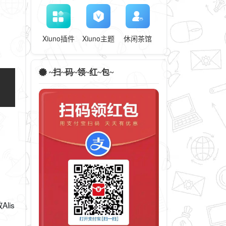
Xiuno插件
Xiuno主题
休闲茶馆
~扫~码~领~红~包~
opy
lis