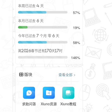
本周已过去 4 天
57%
本月已过去 6 天
19%
今年已过去 7 个月 零 6 天
58%
离2026春节还有170天17时
146%
版块
查看全部 >
求助问答
Xiuno资源
Xiuno教程