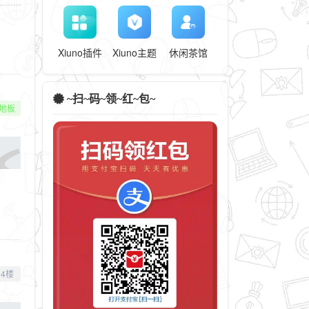
Xiuno插件
Xiuno主题
休闲茶馆
~扫~码~领~红~包~
地板
4楼