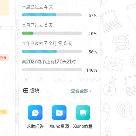
本周已过去 4 天
57%
本月已过去 6 天
19%
今年已过去 7 个月 零 6 天
58%
沙发
离2026春节还有170天21时
146%
版块
查看全部 >
板凳
求助问答
Xiuno资源
Xiuno教程