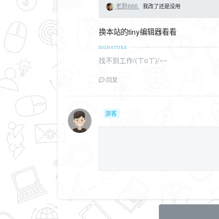
老默666
我改了还是没用
换本站的tiny编辑器看看
找不到工作/(ㄒoㄒ)/~~
回复
游客