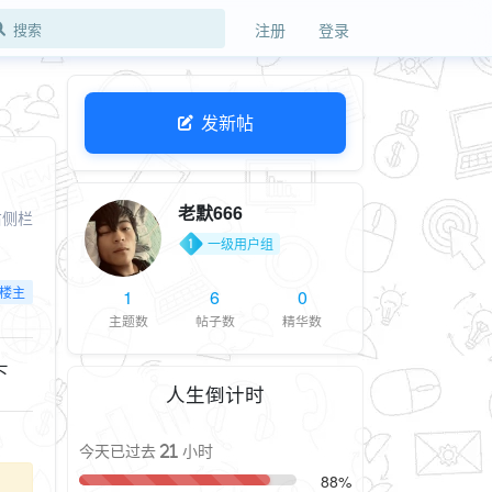
注册
登录
发新帖
老默666
右侧栏
一级用户组
楼主
1
6
0
主题数
帖子数
精华数
下
人生倒计时
今天已过去 21 小时
88%