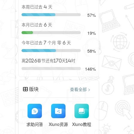
本周已过去 4 天
57%
本月已过去 6 天
19%
今年已过去 7 个月 零 6 天
58%
离2026春节还有170天14时
146%
版块
查看全部 >
求助问答
Xiuno资源
Xiuno教程