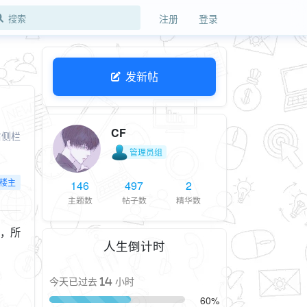
注册
登录
发新帖
CF
右侧栏
管理员组
楼主
146
497
2
主题数
帖子数
精华数
计，所
人生倒计时
今天已过去 14 小时
60%