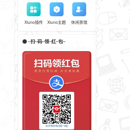
Xiuno插件
Xiuno主题
休闲茶馆
~扫~码~领~红~包~