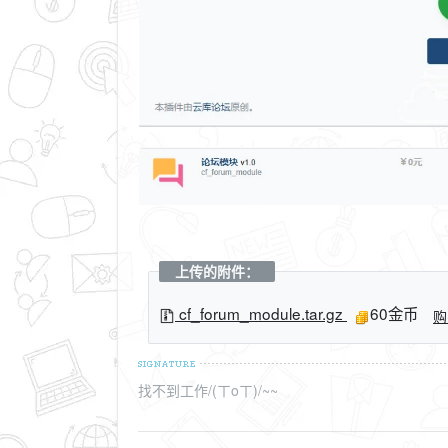
上传的附件：
cf_forum_module.tar.gz
60金币
购
找不到工作/(ㄒoㄒ)/~~