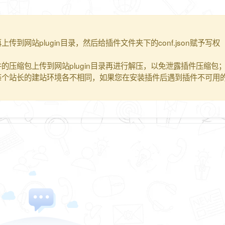
到网站plugin目录，然后给插件文件夹下的conf.json赋予写权
的压缩包上传到网站plugin目录再进行解压，以免泄露插件压缩包
每个站长的建站环境各不相同，如果您在安装插件后遇到插件不可用