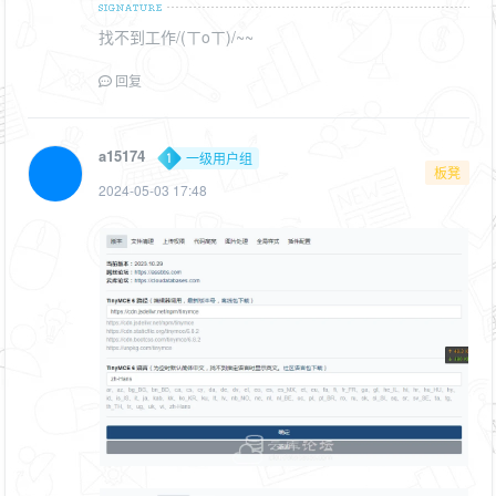
找不到工作/(ㄒoㄒ)/~~
回复
a15174
一级用户组
板凳
2024-05-03 17:48