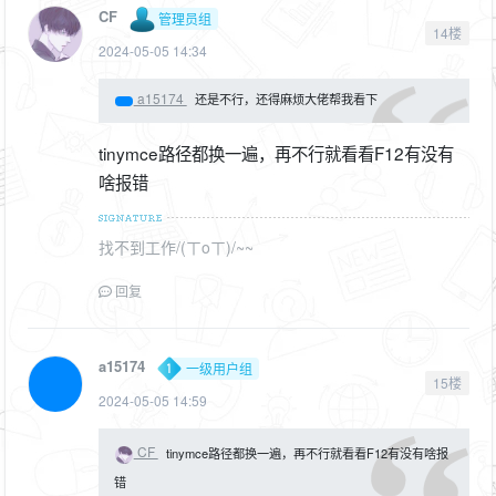
CF
管理员组
14楼
2024-05-05 14:34
a15174
还是不行，还得麻烦大佬帮我看下
tinymce路径都换一遍，再不行就看看F12有没有
啥报错
找不到工作/(ㄒoㄒ)/~~
回复
a15174
一级用户组
15楼
2024-05-05 14:59
CF
tinymce路径都换一遍，再不行就看看F12有没有啥报
错