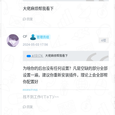
大佬麻烦帮我看下
回复
CF
管理员组
4楼
2024-05-03 17:56
a15174
大佬麻烦帮我看下
为啥你的后台没有任何设置？凡是空缺的部分全部
设置一遍，建议你重新安装插件，理论上会全部帮
你配置好
找不到工作/(ㄒoㄒ)/~~
回复