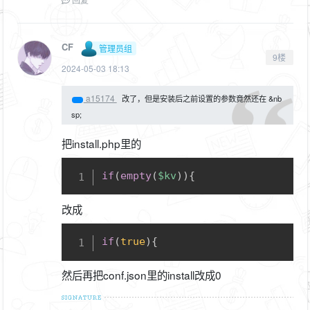
CF
管理员组
9楼
2024-05-03 18:13
a15174
改了，但是安装后之前设置的参数竟然还在 &nb
sp;
把install.php里的
Copy
if
(
empty
(
$kv
)
)
{
改成
Copy
if
(
true
)
{
然后再把conf.json里的install改成0