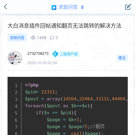
求助问答
大白消息插件回帖通知翻页无法跳转的解决方法
1498
3
求助问答
2732708273
二级用户组
楼主
2023-10-29 02:24
Copy
<?php
$pid
=
21311
;
$post
=
array
(
14564
,
22464
,
33131
,
44464
,
55
foreach
(
$post
as
$k
=>
$v
)
{
if
(
$v
==
$pid
)
{
$page
=
$k
+
1
;
$page
=
$page
/
5
;
//翻页
$page
=
ceil
(
$page
)
;