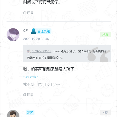
时间长了慢慢就没了。
回复
CF
管理员组
地板
2023-10-29 22:46
2732708273
xiuno 还是没落了，没人维护没有新的的东
西输出时间长了慢慢就没了。
嗯，确实可能越来越没人玩了
找不到工作/(ㄒoㄒ)/~~
回复
游客
4楼