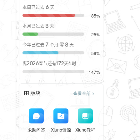
本周已过去 6 天
85%
本月已过去 8 天
25%
今年已过去 7 个月 零 8 天
58%
离2026春节还有172天4时
147%
版块
查看全部 >
求助问答
Xiuno资源
Xiuno教程