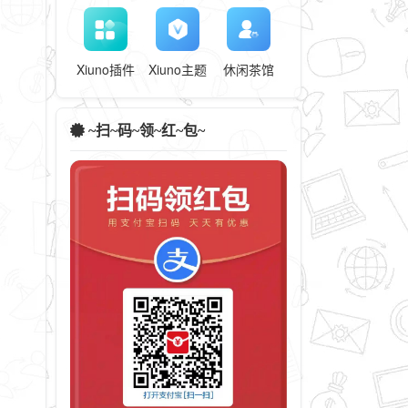
Xiuno插件
Xiuno主题
休闲茶馆
~扫~码~领~红~包~