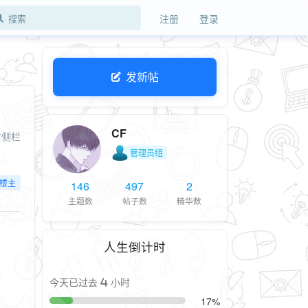
注册
登录
发新帖
CF
右侧栏
管理员组
楼主
146
497
2
主题数
帖子数
精华数
人生倒计时
今天已过去 4 小时
17%