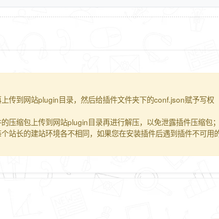
到网站plugin目录，然后给插件文件夹下的conf.json赋予写权
的压缩包上传到网站plugin目录再进行解压，以免泄露插件压缩包
每个站长的建站环境各不相同，如果您在安装插件后遇到插件不可用