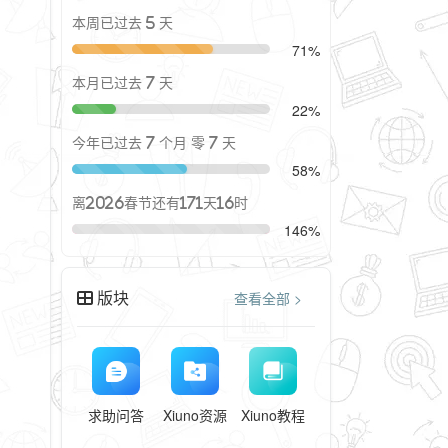
本周已过去 5 天
71%
本月已过去 7 天
22%
今年已过去 7 个月 零 7 天
58%
离2026春节还有171天16时
146%
版块
查看全部 >
求助问答
Xiuno资源
Xiuno教程