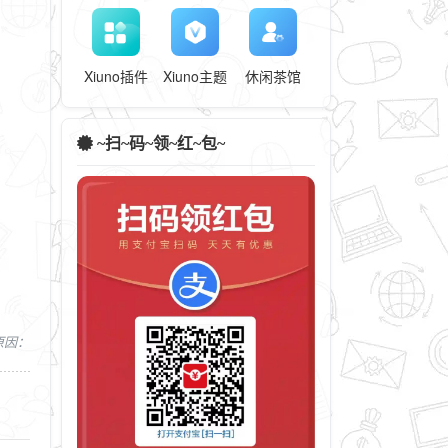
Xiuno插件
Xiuno主题
休闲茶馆
~扫~码~领~红~包~
，原因：