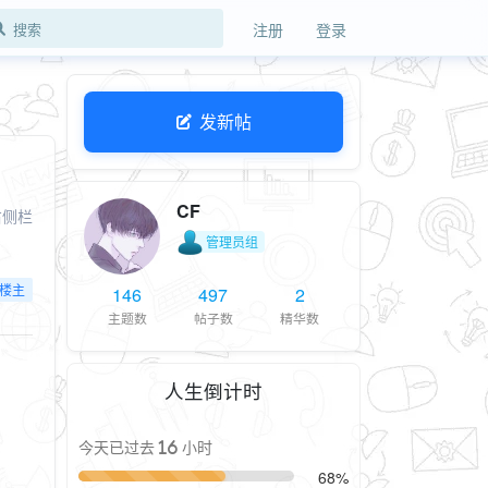
注册
登录
发新帖
CF
右侧栏
管理员组
楼主
146
497
2
主题数
帖子数
精华数
人生倒计时
今天已过去 16 小时
68%