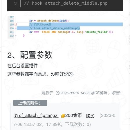
// hook attach_delete_middle.php
2、配置参数
在后台设置插件
这些参数都字面意思，没啥好说的。
最后于
2025-03-16 14:06 被CF编辑 ，原因：
上传的附件：
cf_attach_ftp.tar.gz
200金币
(2023-0
购买
7-06 13:57:02，17.89K，下载次数：0)