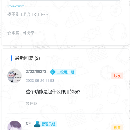
找不到工作/(ㄒoㄒ)/~~
收藏
分享
最新回复 (2)
2732708273
二级用户组
沙发
2023-09-26 11:53
这个功能是起什么作用的呀？
回复
CF
管理员组
板凳