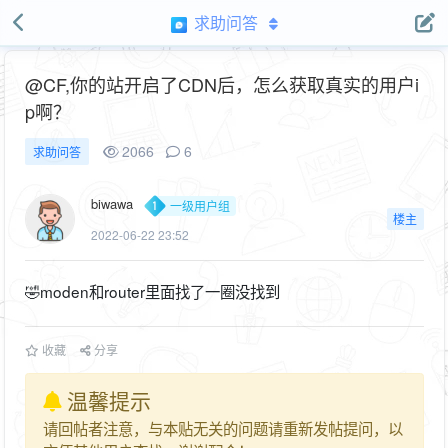
求助问答
@CF,你的站开启了CDN后，怎么获取真实的用户i
p啊？
2066
6
求助问答
biwawa
一级用户组
楼主
2022-06-22 23:52
🤣moden和router里面找了一圈没找到
收藏
分享
温馨提示
请回帖者注意，与本贴无关的问题请重新发帖提问，以