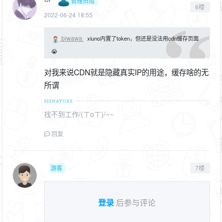
管理员组
6楼
2022-06-24 18:55
biwawa
xiuno内置了token，但还是没法用cdn缓存页面
😭
对我来说CDN就是隐藏真实IP的用途，缓存啥的无
所谓
找不到工作/(ㄒoㄒ)/~~
回复
游客
7楼
登录
后参与评论