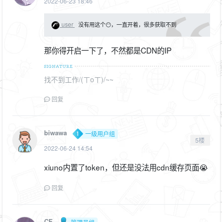
2022-06-23 18:46
user
没有用这个😶，一直开着，很多获取不到
那你得开启一下了，不然都是CDN的IP
找不到工作/(ㄒoㄒ)/~~
回复
biwawa
一级用户组
5楼
2022-06-24 14:54
xiuno内置了token，但还是没法用cdn缓存页面😭
回复
CF