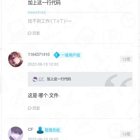
加上这一行代码
找不到工作/(ㄒoㄒ)/~~
回复
1164371410
一级用户组
12楼
2022-06-13 10:33
CF
加上这一行代码
这是·哪个·文件·
回复
CF
管理员组
13楼
2022-06-13 16:05