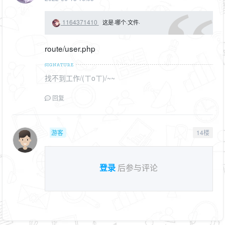
1164371410
这是·哪个·文件·
route/user.php
找不到工作/(ㄒoㄒ)/~~
回复
游客
14楼
登录
后参与评论