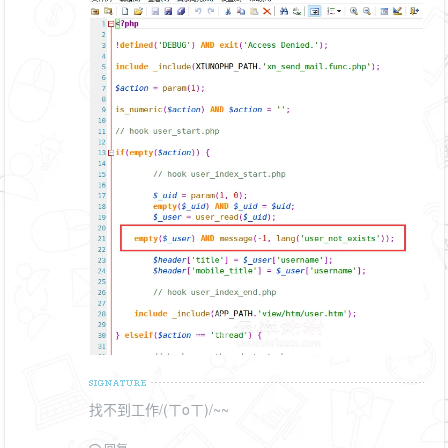
找不到工作/(ㄒoㄒ)/~~