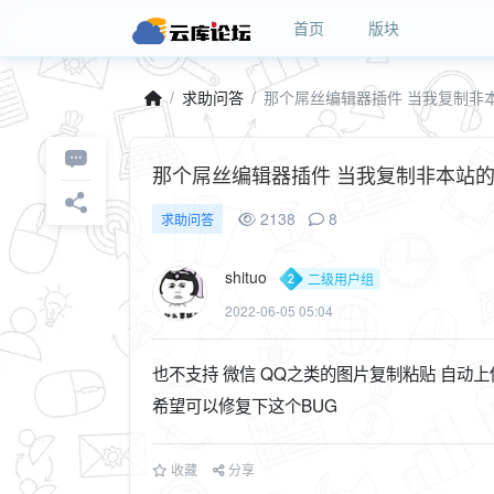
首页
版块
求助问答
那个屌丝编辑器插件 当我复制非本站
2138
8
求助问答
shituo
二级用户组
2022-06-05 05:04
也不支持 微信 QQ之类的图片复制粘贴 自动上
希望可以修复下这个BUG
收藏
分享