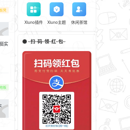
板凳
Xiuno插件
Xiuno主题
休闲茶馆
~扫~码~领~红~包~
的挺实
地板
实