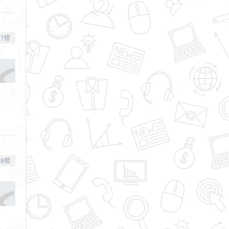
7楼
8楼