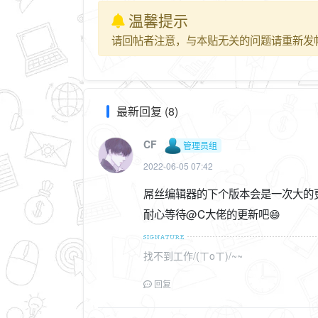
温馨提示
请回帖者注意，与本贴无关的问题请重新发
最新回复 (8)
CF
管理员组
2022-06-05 07:42
屌丝编辑器的下个版本会是一次大的更
耐心等待@C大佬的更新吧😄
找不到工作/(ㄒoㄒ)/~~
回复