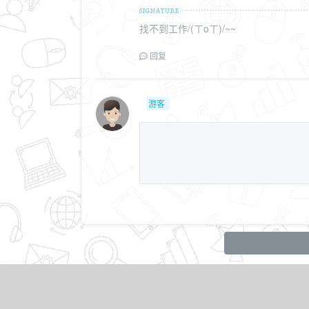
找不到工作/(ㄒoㄒ)/~~
回复
游客