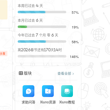
本周已过去 4 天
57%
本月已过去 6 天
19%
今年已过去 7 个月 零 6 天
58%
离2026春节还有170天14时
沙发
146%
版块
查看全部 >
求助问答
Xiuno资源
Xiuno教程