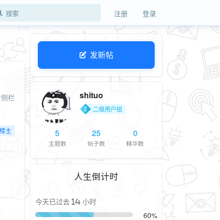
注册
登录
发新帖
shituo
右侧栏
二级用户组
楼主
5
25
0
主题数
帖子数
精华数
人生倒计时
今天已过去 14 小时
60%