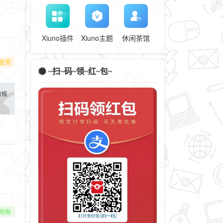
Xiuno插件
Xiuno主题
休闲茶馆
板凳
~扫~码~领~红~包~
S的规
地板