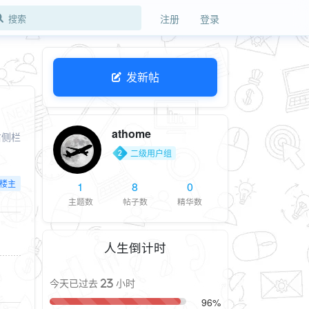
注册
登录
发新帖
athome
右侧栏
二级用户组
楼主
1
8
0
主题数
帖子数
精华数
人生倒计时
今天已过去 23 小时
96%