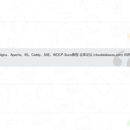
nx、Apache、IIS、Caddy、SAE、WDCP-Xiuno教程-云库论坛 (cloudatabases.com) II