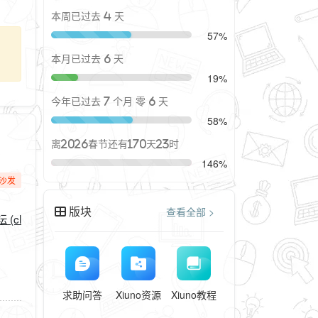
本周已过去 4 天
57%
本月已过去 6 天
19%
今年已过去 7 个月 零 6 天
58%
离2026春节还有170天23时
146%
沙发
版块
查看全部 >
(cl
求助问答
Xiuno资源
Xiuno教程