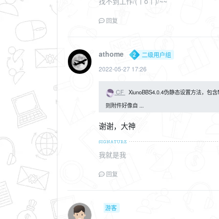
找不到工作/(ㄒoㄒ)/~~
回复
athome
二级用户组
2022-05-27 17:26
CF
XiunoBBS4.0.4伪静态设置方法，包含Ngi
则附件好像自 ...
谢谢，大神
我就是我
回复
游客