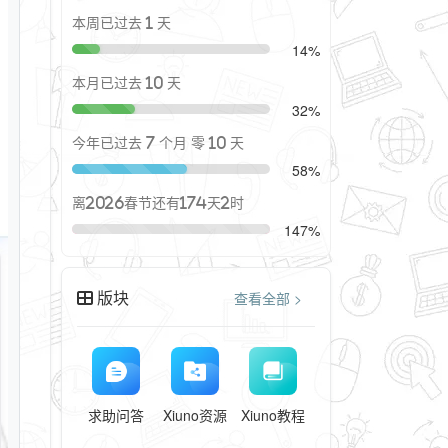
本周已过去 1 天
14%
本月已过去 10 天
32%
今年已过去 7 个月 零 10 天
58%
离2026春节还有174天2时
147%
版块
查看全部 >
求助问答
Xiuno资源
Xiuno教程