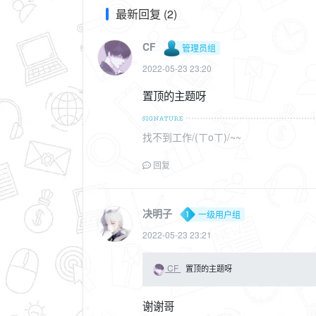
最新回复 (2)
CF
管理员组
2022-05-23 23:20
置顶的主题呀
找不到工作/(ㄒoㄒ)/~~
回复
决明子
一级用户组
2022-05-23 23:21
CF
置顶的主题呀
谢谢哥