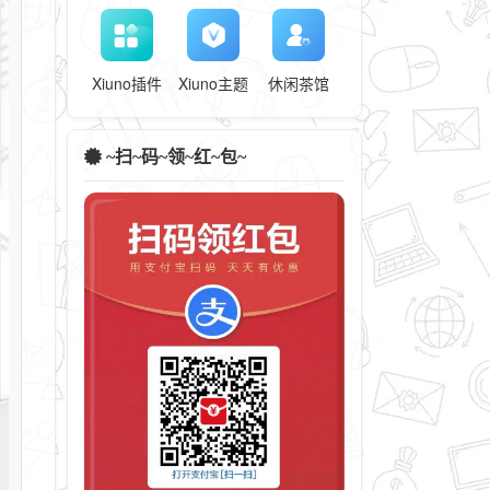
Xiuno插件
Xiuno主题
休闲茶馆
~扫~码~领~红~包~