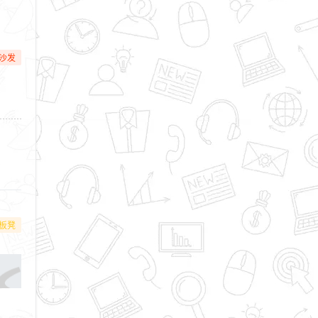
沙发
板凳