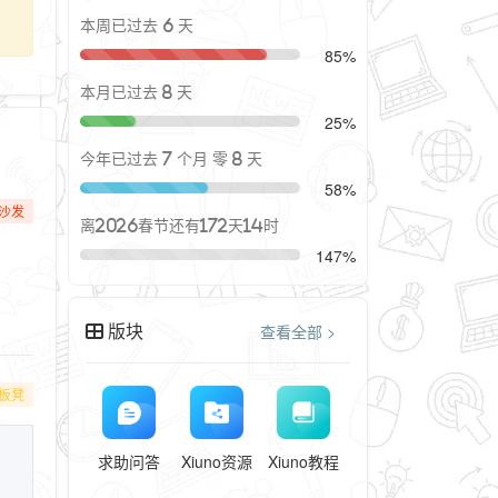
本周已过去 6 天
85%
本月已过去 8 天
25%
今年已过去 7 个月 零 8 天
58%
沙发
离2026春节还有172天14时
147%
版块
查看全部 >
板凳
求助问答
Xiuno资源
Xiuno教程