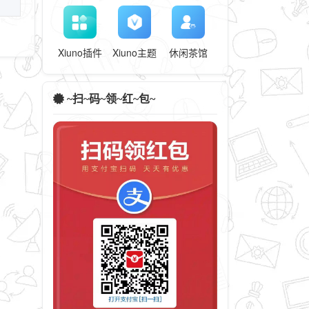
Xiuno插件
Xiuno主题
休闲茶馆
~扫~码~领~红~包~