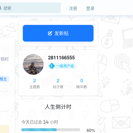
注册
登录
发新帖
2811166555
右侧栏
一级用户组
楼主
2
2
0
主题数
帖子数
精华数
人生倒计时
今天已过去 14 小时
60%