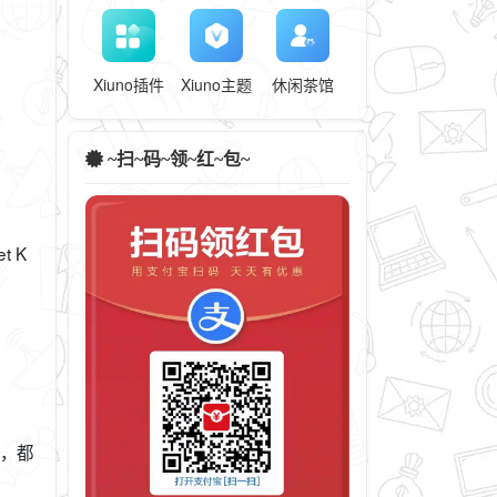
Xiuno插件
Xiuno主题
休闲茶馆
~扫~码~领~红~包~
t K
种，都