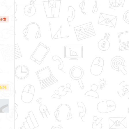
沙发
板凳