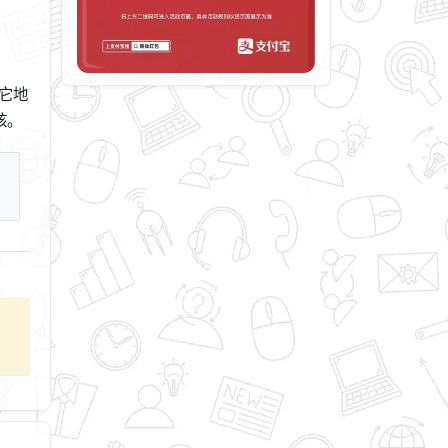
它地
核。