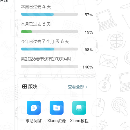
本周已过去 4 天
57%
本月已过去 6 天
19%
今年已过去 7 个月 零 6 天
58%
离2026春节还有170天4时
146%
版块
查看全部 >
求助问答
Xiuno资源
Xiuno教程