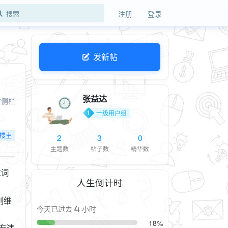
注册
登录
发新帖
张益达
右侧栏
一级用户组
楼主
2
3
0
主题数
帖子数
精华数
立词
人生倒计时
别维
今天已过去 4 小时
18%
有违