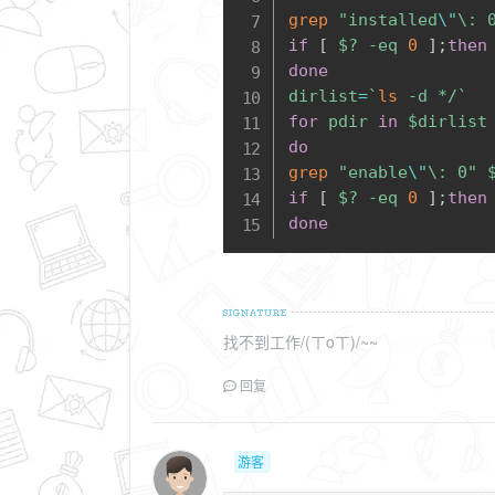
grep
"installed
\"
\: 
if
[
$?
-eq
0
]
;
then
done
dirlist
=
`
ls
-d
 */
`
for
pdir
in
$dirlist
do
grep
"enable
\"
\: 0"
if
[
$?
-eq
0
]
;
then
done
找不到工作/(ㄒoㄒ)/~~
回复
游客