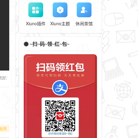
Xiuno插件
Xiuno主题
休闲茶馆
~扫~码~领~红~包~
，原因：
板凳