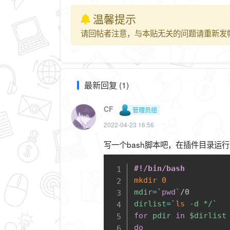
温馨提示
请回帖者注意，与本贴无关的问题请重新发
最新回复 (1)
CF
管理员组
2022-04-23 16:56
写一个bash脚本吧，在插件目录运行
#!/bin/bash
mkdir
0
mdir
=
`
pwd
`
dirlist
=
`
ls
-d
 */
`
for
pdir
in
$dirlist
do