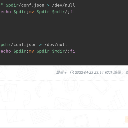
0"
$pdir
/conf.json 
>
echo
$pdir
;
mv
$pdir
$mdir
/
;
fi
$pdir
/conf.json 
>
echo
$pdir
;
mv
$pdir
$mdir
/
;
fi
最后于
2022-04-23 23:14 被CF编辑 