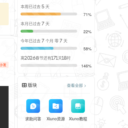
本周已过去 5 天
71%
本月已过去 7 天
22%
今年已过去 7 个月 零 7 天
58%
离2026春节还有171天18时
沙发
146%
版块
查看全部 >
opy
求助问答
Xiuno资源
Xiuno教程