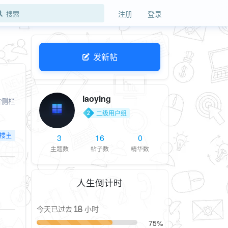
注册
登录
发新帖
laoying
右侧栏
二级用户组
楼主
3
16
0
主题数
帖子数
精华数
人生倒计时
今天已过去 18 小时
75%