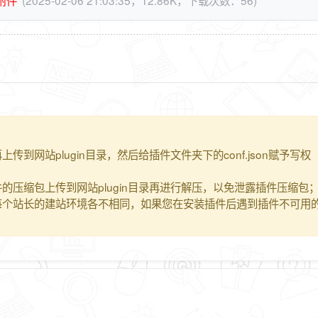
到网站plugin目录，然后给插件文件夹下的conf.json赋予写权
的压缩包上传到网站plugin目录再进行解压，以免泄露插件压缩包
每个站长的建站环境各不相同，如果您在安装插件后遇到插件不可用