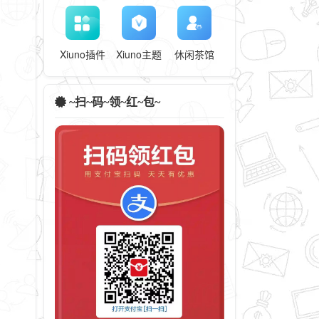
Xiuno插件
Xiuno主题
休闲茶馆
~扫~码~领~红~包~