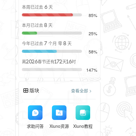
本周已过去 6 天
85%
本月已过去 8 天
25%
今年已过去 7 个月 零 8 天
58%
离2026春节还有172天16时
147%
版块
查看全部 >
求助问答
Xiuno资源
Xiuno教程