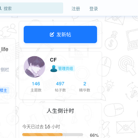
注册
登录
发新帖
fe
CF
管理员组
右侧栏
146
497
2
主题数
帖子数
精华数
楼主
人生倒计时
今天已过去 16 小时
66%