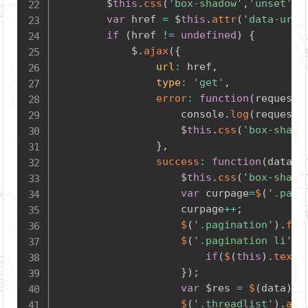
		$
this
.
css
(
'box-shadow'
,
'unset'
)
.
var
 href 
=
 $
this
.
attr
(
'data-url'
if
(
href 
!=
undefined
)
{
			$
.
ajax
(
{
url
:
 href
,
type
:
'get'
,
error
:
function
(
request
)
					console
.
log
(
request
)
					$
this
.
css
(
'box-shado
}
,
success
:
function
(
data
)
					$
this
.
css
(
'box-shado
var
 curpage
=
$
(
'.pagi
					curpage
++
;
$
(
'.pagination'
)
.
fin
$
(
'.pagination li'
)
.
if
(
$
(
this
)
.
text
(
}
)
;
var
 $res 
=
$
(
data
)
.
f
$
(
'.threadlist'
)
.
app