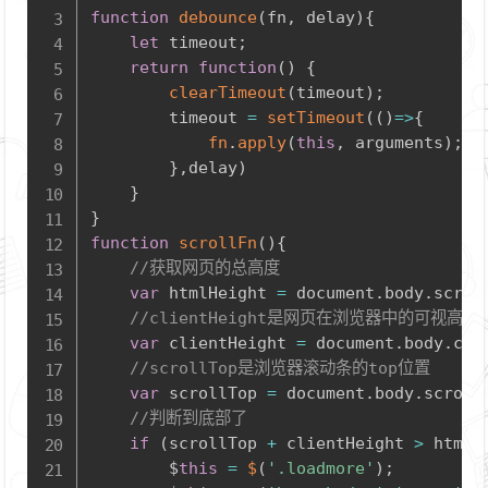
function
debounce
(
fn
,
 delay
)
{
let
 timeout
;
return
function
(
)
{
clearTimeout
(
timeout
)
;
		timeout 
=
setTimeout
(
(
)
=>
{
fn
.
apply
(
this
,
 arguments
)
;
}
,
delay
)
}
}
function
scrollFn
(
)
{
//获取网页的总高度
var
 htmlHeight 
=
 document
.
body
.
scrol
//clientHeight是网页在浏览器中的可视高度
var
 clientHeight 
=
 document
.
body
.
cli
//scrollTop是浏览器滚动条的top位置
var
 scrollTop 
=
 document
.
body
.
scroll
//判断到底部了
if
(
scrollTop 
+
 clientHeight 
>
 htmlH
		$
this
=
$
(
'.loadmore'
)
;