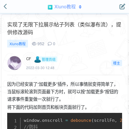
Xiuno教程
实现了无限下拉展示帖子列表（类似瀑布流），提
供修改源码
952
0
Xiuno教程
CF
管理员组
楼主
2022-03-30 12:48
因为已经安装了“加载更多”插件，所以事情就变得简单了，
当鼠标滚轮滚到页面最下方时，就可以按“加载更多”按钮的
请求事件重复做一次就行了。
将下面的代码加到首页和板块页面就行了。
Copy
window
.
onscroll 
=
debounce
(
scrollFn
,
200
//防抖