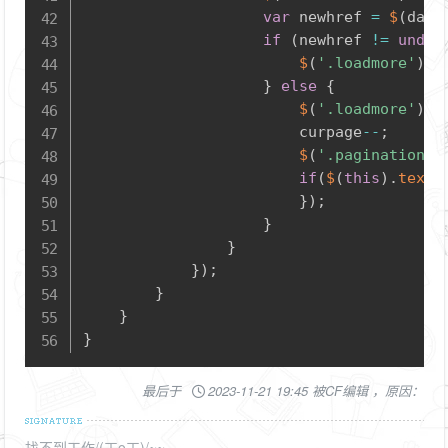
var
 newhref 
=
$
(
data
if
(
newhref 
!=
undef
$
(
'.loadmore'
)
.
a
}
else
{
$
(
'.loadmore'
)
.
r
						curpage
--
;
$
(
'.pagination l
if
(
$
(
this
)
.
text
(
}
)
;
}
}
}
)
;
}
}
}
最后于
2023-11-21 19:45 被CF编辑 ，原因：
找不到工作/(ㄒoㄒ)/~~