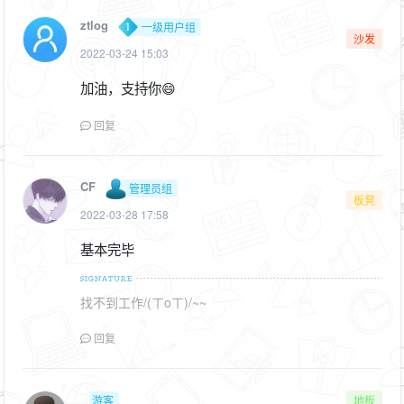
ztlog
一级用户组
沙发
2022-03-24 15:03
加油，支持你😄
回复
CF
管理员组
板凳
2022-03-28 17:58
基本完毕
找不到工作/(ㄒoㄒ)/~~
回复
游客
地板