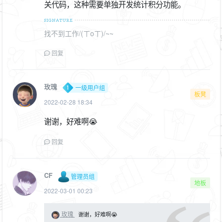
关代码，这种需要单独开发统计积分功能。
找不到工作/(ㄒoㄒ)/~~
回复
玫瑰
一级用户组
板凳
2022-02-28 18:34
谢谢，好难啊😭
回复
CF
管理员组
地板
2022-03-01 00:23
玫瑰
谢谢，好难啊😭