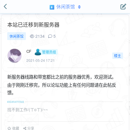
休闲茶馆
本站已迁移到新服务器
2134
5
休闲茶馆
CF
管理员组
楼主
2021-05-24 17:21
新服务器线路和带宽都比之前的服务器优秀，欢迎测试。
由于刚刚迁移完，所以论坛功能上有任何问题请在此帖反
馈。
找不到工作/(ㄒoㄒ)/~~
收藏
分享