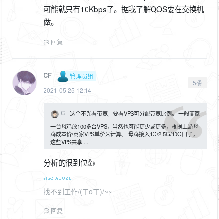
可能就只有10Kbps了。据我了解QOS要在交换机
做。
回复
CF
管理员组
5楼
2021-05-25 12:14
C
这个不光看带宽，要看VPS可分配带宽比例。 一般商家
一台母鸡放100多台VPS，当然也可能更少或更多，根据上游母
鸡成本价/商家VPS单价来计算。 母鸡接入1G/2.5G/10G口子，
这些VPS共享 ...
分析的很到位👍
找不到工作/(ㄒoㄒ)/~~
回复