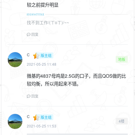
较之前提升明显
找不到工作/(ㄒoㄒ)/~~
回复
C
版主组
地板
2021-05-25 11:48
微基的4837母鸡是2.5G的口子，而且QOS做的比
较均衡，所以用起来不错。
回复
C
版主组
4楼
2021-05-25 11:53