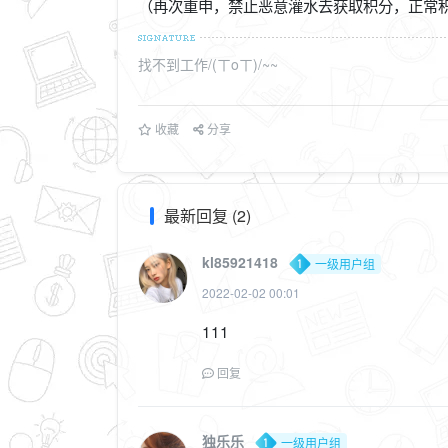
（再次重申，禁止恶意灌水去获取积分，正常
找不到工作/(ㄒoㄒ)/~~
收藏
分享
最新回复 (2)
kl85921418
一级用户组
2022-02-02 00:01
111
回复
独乐乐
一级用户组