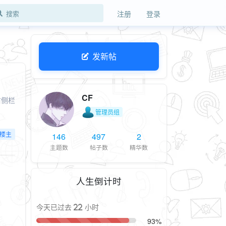
注册
登录
发新帖
CF
右侧栏
管理员组
楼主
146
497
2
主题数
帖子数
精华数
人生倒计时
今天已过去 22 小时
93%