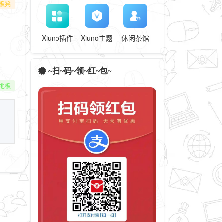
板凳
Xiuno插件
Xiuno主题
休闲茶馆
~扫~码~领~红~包~
地板