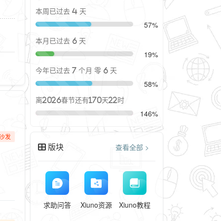
本周已过去 4 天
57%
本月已过去 6 天
19%
今年已过去 7 个月 零 6 天
58%
离2026春节还有170天22时
146%
沙发
版块
查看全部 >
求助问答
Xiuno资源
Xiuno教程