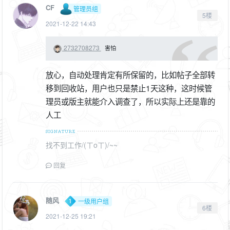
CF
管理员组
5楼
2021-12-22 14:43
2732708273
害怕
放心，自动处理肯定有所保留的，比如帖子全部转
移到回收站，用户也只是禁止1天这种，这时候管
理员或版主就能介入调查了，所以实际上还是靠的
人工
找不到工作/(ㄒoㄒ)/~~
回复
随风
一级用户组
6楼
2021-12-25 19:21