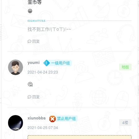
金币等
😁
找不到工作/(ㄒoㄒ)/~~
回复
youmi
一级用户组
地板
2021-04-24 23:23
🤔
回复
xiunobbs
禁止用户组
4楼
2021-04-25 07:34