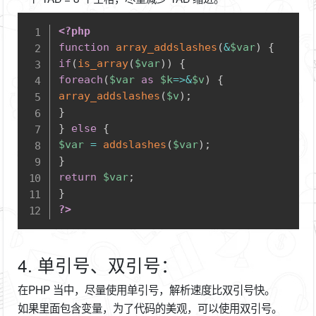
Copy
<?php
function
array_addslashes
(
&
$var
)
{
if
(
is_array
(
$var
)
)
{
foreach
(
$var
as
$k
=>
&
$v
)
{
array_addslashes
(
$v
)
;
}
}
else
{
$var
=
addslashes
(
$var
)
;
}
return
$var
;
}
?>
4. 单引号、双引号：
在PHP 当中，尽量使用单引号，解析速度比双引号快。
如果里面包含变量，为了代码的美观，可以使用双引号。