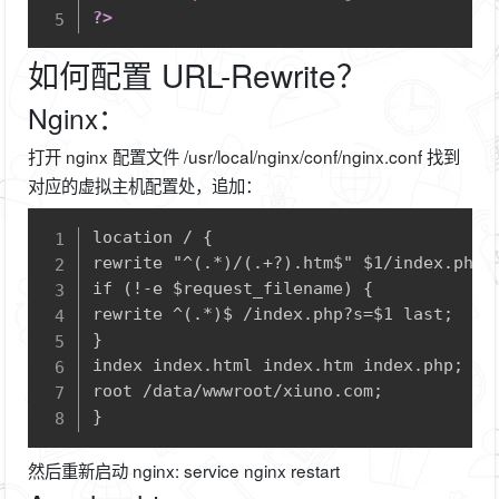
?>
如何配置 URL-Rewrite？
Nginx：
打开 nginx 配置文件 /usr/local/nginx/conf/nginx.conf 找到
对应的虚拟主机配置处，追加：
Copy
location / {

rewrite "^(.*)/(.+?).htm$" $1/index.php?$
if (!-e $request_filename) {

rewrite ^(.*)$ /index.php?s=$1 last;

}

index index.html index.htm index.php;

root /data/wwwroot/xiuno.com;

}
然后重新启动 nginx: service nginx restart