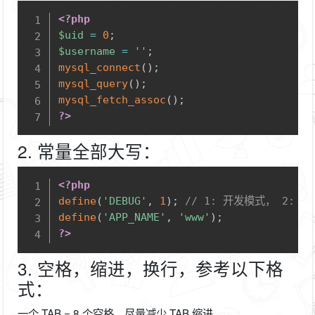
Copy
<?php
$uid
=
0
;
$username
=
''
;
mysql_connect
(
)
;
mysql_query
(
)
;
mysql_fetch_assoc
(
)
;
?>
2. 常量全部大写：
Copy
<?php
define
(
'DEBUG'
,
1
)
;
// 1: 开发模式， 2:
define
(
'APP_NAME'
,
'www'
)
;
?>
3. 空格，缩进，换行，参考以下格
式：
一个 TAB = 8 个空格，尽量减少 TAB 缩进。