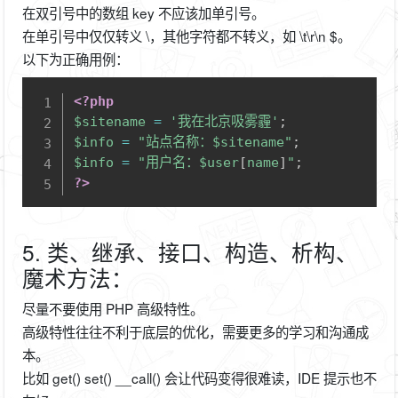
在双引号中的数组 key 不应该加单引号。
在单引号中仅仅转义 \，其他字符都不转义，如 \t\r\n $。
以下为正确用例：
Copy
<?php
$sitename
=
'我在北京吸雾霾'
;
$info
=
"站点名称：
$sitename
"
;
$info
=
"用户名：
$user
[
name
]
"
;
?>
5. 类、继承、接口、构造、析构、
魔术方法：
尽量不要使用 PHP 高级特性。
高级特性往往不利于底层的优化，需要更多的学习和沟通成
本。
比如 get() set() __call() 会让代码变得很难读，IDE 提示也不