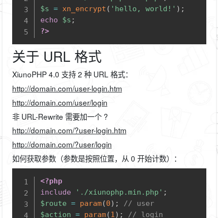
$s
=
xn_encrypt
(
'hello, world!'
)
;
echo
$s
;
?>
关于 URL 格式
XiunoPHP 4.0 支持 2 种 URL 格式：
http://domain.com/user-login.htm
http://domain.com/user/login
非 URL-Rewrite 需要加一个 ?
http://domain.com/?user-login.htm
http://domain.com/?user/login
如何获取参数（参数是按照位置，从 0 开始计数）：
Copy
<?php
include
'./xiunophp.min.php'
;
$route
=
param
(
0
)
;
// user
$action
=
param
(
1
)
;
// login