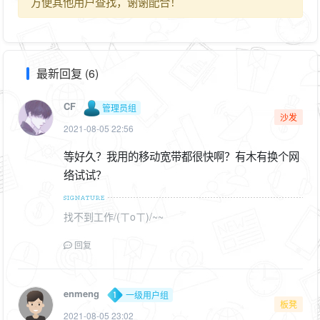
方便其他用户查找，谢谢配合！
最新回复 (6)
CF
管理员组
沙发
2021-08-05 22:56
等好久？我用的移动宽带都很快啊？有木有换个网
络试试？
找不到工作/(ㄒoㄒ)/~~
回复
enmeng
一级用户组
板凳
2021-08-05 23:02