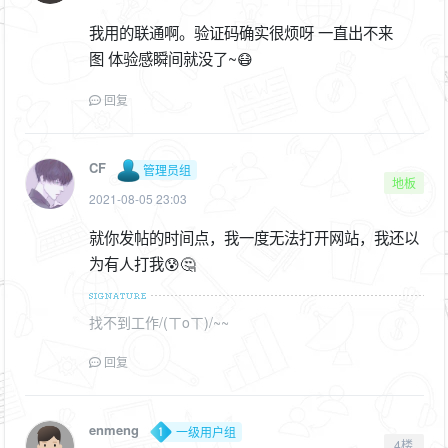
我用的联通啊。验证码确实很烦呀 一直出不来
图 体验感瞬间就没了~😷
回复
CF
管理员组
地板
2021-08-05 23:03
就你发帖的时间点，我一度无法打开网站，我还以
为有人打我😰🤔
找不到工作/(ㄒoㄒ)/~~
回复
enmeng
一级用户组
4楼