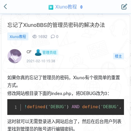
Xiuno教程
忘记了XiunoBBS的管理员密码的解决办法
1692
0
Xiuno教程
CF
管理员组
楼主
2021-02-10 15:38
如果你真的忘记了管理员的密码，Xiuno有个很简单的重置
方式。
修改网站根目录下面的index.php，将DEBUG改为3：
Copy
!
defined
(
'DEBUG'
)
AND
define
(
'DEBUG'
,
3
)
这时就可以无需登录进入网站后台了，然后在后台用户列表
里找到管理员的账号进行编辑密码。