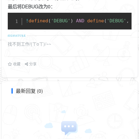
最后将DEBUG改为0：
Copy
!
defined
(
'DEBUG'
)
AND
define
(
'DEBUG'
,
0
)
找不到工作/(ㄒoㄒ)/~~
收藏
分享
最新回复 (0)