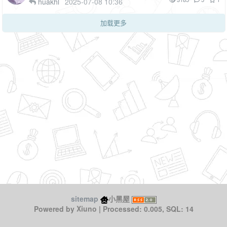
huakhl
2025-07-08 10:36
1F
加载更多
sitemap
小黑屋
Powered by
| Processed: 0.005, SQL: 14
Xiuno