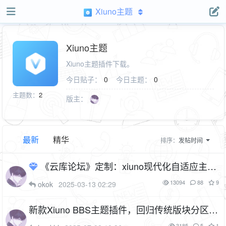
Xiuno主题
Xiuno主题
Xiuno主题插件下载。
今日贴子：
0
今日主题：
0
主题数：
2
版主：
最新
精华
排序：
发帖时间
《云库论坛》定制：xiuno现代化自适应主题
插件V2.2.0（cf_theme_modern）
9P
1F
13094
88
9
okok
2025-03-13 02:29
新款Xiuno BBS主题插件，回归传统版块分区模
式。非仿看雪主题（dev_theme_bbs）
4P
3185
5
1