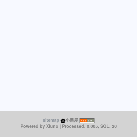
sitemap
小黑屋
Xiuno
Powered by
| Processed: 0.005, SQL: 20