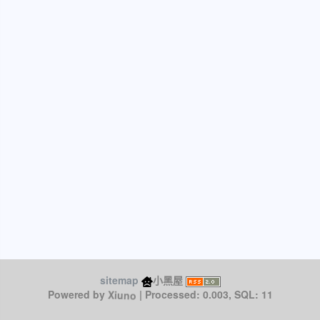
sitemap
小黑屋
Powered by
| Processed: 0.003, SQL: 11
Xiuno