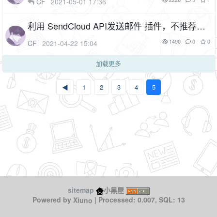
CF
2021-05-01 17:36
利用 SendCloud API发送邮件 插件，不推荐使
用（插件名：sendcloud）
1F
1490
0
0
CF
2021-04-22 15:04
加载更多
◀
1
2
3
4
5
sitemap
小黑屋
Xiuno
Powered by
| Processed: 0.007, SQL: 13