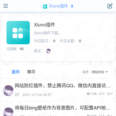
Xiuno插件
Xiuno插件
Xiuno插件下载。
今日贴子：
0
今日主题：
0
主题数：
63
版主：
最新
精华
排序：
回帖时间
网站防红插件，禁止腾讯QQ、微信内直接访问
（cf_nored）
2P
1F
1198
0
0
CF
2021-07-04 06:57
将每日bing壁纸作为背景图片，可配置API地址
（插件名：yunqit_bing）
1F
2226
5
1