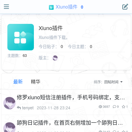
Xiuno插件
Xiuno插件
Xiuno插件下载。
今日贴子：
0
今日主题：
0
主题数：
63
版主：
最新
精华
排序：
回帖时间
修罗xiuno短信注册插件，手机号码绑定，支持
短信平台：腾讯云、阿里云、阿里云云市场、
3697
9
1
tenyet
2023-11-28 23:24
短信宝（cf_mobile）
13P
5F
舔狗日记插件，在首页右侧增加一个舔狗日记
（cf_dog）
3P
1F
2142
4
0