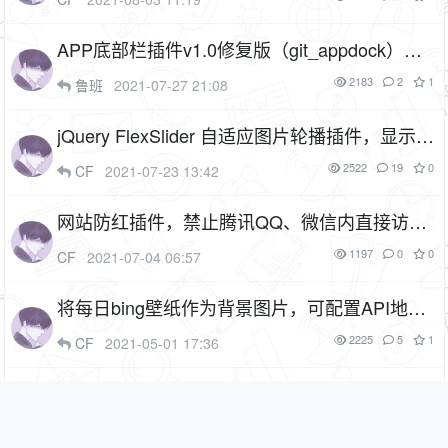
APP底部栏插件v1.0修复版（git_appdock），
修复tinymce编辑器加载失败的问题
1P
1F
2183
2
1
鲁班
2021-07-27 21:08
jQuery FlexSlider 自适应图片轮播插件，显示注
册人数和新用户，支持自定义图片地址和超链
2522
19
0
CF
2021-07-23 13:42
接（cf_flexslider）
1F
网站防红插件，禁止腾讯QQ、微信内直接访问
（cf_nored）
2P
1F
1197
0
0
CF
2021-07-04 06:57
将每日bing壁纸作为背景图片，可配置API地址
（插件名：yunqit_bing）
1F
2225
5
1
CF
2021-05-01 17:36
利用 SendCloud API发送邮件 插件，不推荐使
用（插件名：sendcloud）
1F
1488
0
0
CF
2021-04-22 15:04