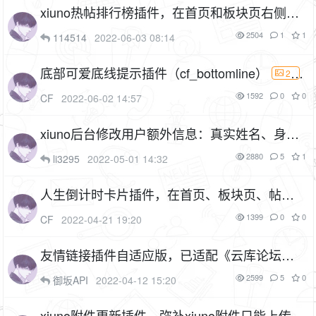
xiuno热帖排行榜插件，在首页和板块页右侧展
示帖子排行榜（cf_ranking_list）
2P
1F
2504
1
1
114514
2022-06-03 08:14
底部可爱底线提示插件（cf_bottomline）
2P
1F
1592
0
0
CF
2022-06-02 14:57
xiuno后台修改用户额外信息：真实姓名、身份
证号、手机号、QQ号、积分、金币、人民币
2880
5
1
li3295
2022-05-01 14:32
（cf_userinfo_update）
1F
人生倒计时卡片插件，在首页、板块页、帖子
详情页右侧展示人生倒计时，适用于任何主题
1399
0
0
CF
2022-04-21 19:20
（cf_life_countdown）
5P
1F
友情链接插件自适应版，已适配《云库论坛》
定制主题（cf_friendlink）
4P
1F
2599
5
0
御坂API
2022-04-12 15:20
xiuno附件更新插件，弥补xiuno附件只能上传无