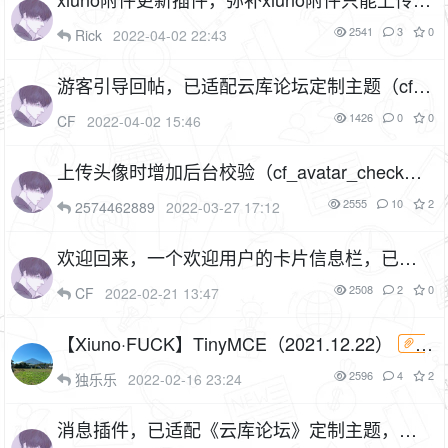
法更新的遗憾！（cf_attach_update）
2P
2541
3
0
Rick
2022-04-02 22:43
游客引导回帖，已适配云库论坛定制主题（cf_g
uide_reply）
1P
1F
1426
0
0
CF
2022-04-02 15:46
上传头像时增加后台校验（cf_avatar_check）
2P
1F
2555
10
2
2574462889
2022-03-27 17:12
欢迎回来，一个欢迎用户的卡片信息栏，已适
配《云库论坛》定制主题（cf_welcomeback）
2508
2
0
CF
2022-02-21 13:47
3P
1F
【Xiuno·FUCK】TinyMCE（2021.12.22）
1
F
2596
4
2
独乐乐
2022-02-16 23:24
消息插件，已适配《云库论坛》定制主题，移