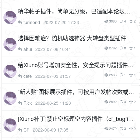
精华帖子插件，简单无分级，已适配本论坛定
制主题（cf_digest）
1F
3086
4
2
turmond
2022-07-20 17:23
选择困难症？随机助选神器 大转盘类型插件
（插件名：yunqit_choose）
1F
2792
8
1
ahui
2022-07-06 10:44
给Xiuno账号增加安全性，安全提示问题插件，
密保问题插件（cf_safety_questions）
15P
2536
1
1
cete
2022-07-03 21:57
2F
“新人贴”图标展示插件，可按用户发帖次数或发
帖时间段进行展示（cf_newcomer_post）
3P
2892
4
2
Rick
2022-06-25 11:23
1F
[Xiuno补丁]禁止空标题空内容插件（cf_bugfix_
emptycontent）
3P
1F
2479
3
0
CF
2022-06-09 17:35