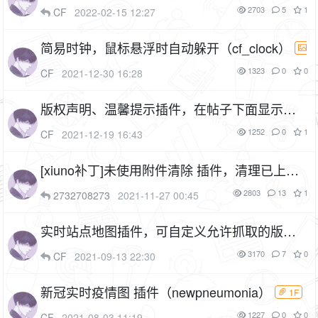
除删除消息功能、添加快捷回复按钮、带窗口
2703
5
1
CF
2022-02-15 12:27
闪烁提醒（cf_notice）
1F
简易时钟，鼠标悬浮时自动躲开（cf_clock）
3P
1F
1323
0
0
CF
2021-12-30 16:28
版权声明、温馨提示插件，在帖子下面显示一
个温馨提示框，每个版块的帖子可以设置不同
1252
0
1
CF
2021-12-19 16:43
的提示信息（cf_thread_tips）
3P
1F
[xiuno补丁]未使用附件清除 插件，清理已上传
未使用的附件（cf_bugfix_tmpfiles）
1P
1F
2803
13
1
2732708273
2021-11-27 00:45
实时站点地图插件，可自定义允许抓取的版块
（cf_sitemap）
5P
1F
3170
7
0
CF
2021-09-13 22:30
新冠实时疫情图 插件（newpneumonia）
1F
1227
0
0
CF
2021-08-03 11:19