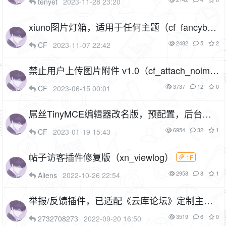
tenyet
2023-11-28 23:20
xiuno图片灯箱，适用于任何主题（cf_fancybo
x）
3P
1F
2482
5
2
CF
2023-11-07 22:42
禁止用户上传图片附件 v1.0（cf_attach_noima
ge）
2P
1F
3737
12
0
CF
2023-06-15 00:01
屌丝TinyMCE编辑器改名版，预配置，后台页
面优化，语法高亮增强（原fuck编辑器，插件
6954
32
1
CF
2023-01-19 15:43
名：c_tinymce）
5P
1F
帖子访客插件修复版（xn_viewlog）
1F
2958
8
1
Aliens
2022-10-26 22:54
举报/反馈插件，已适配《云库论坛》定制主
题，依赖消息插件（cf_feedback）
1F
3519
6
0
2732708273
2022-09-20 16:50